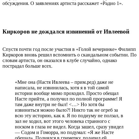
обсуждения. О заявлениях артиста расскажет «Радио 1».
Киркоров не дождался извинений от Ивлеевой
Спустя почти год после участия в «Голой вечеринке» Филипп
Киркоров вновь решил вспомнить о скандальном событии. По
словам артиста, он оказался в клубе случайно, однако
пострадал больше всех.
«Мне она (Настя Ивлеева – прим.ред) даже не
написала, не извинилась, хотя я в той самой
истории вообще мимо проходил. Просто обещал
Насте прийти, а получил по полной программе! Я
там даже внутри не был! <…> Но хотя бы
извиниться можно было?! Никто так не огреб за
всю эту историю, как я. Я по подиуму не ползал, в
зал не ходил, вот этого человека странного с
носком в глаза не видел. Когда зашел, сразу увидел
— Содом и Гоморра, но подумал: «Я же Насте
обещал». Поднялся в гримерку, подарил ей