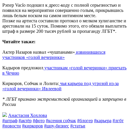
Рэпер Vacío подошел к дресс-коду с полной серьезностью и
появился на мероприятии совершенно голым, прикрывшись
лишь белым носком на самом интимном месте.
Позже на артиста составили протокол о мелком хулиганстве и
арестовали на 15 суток. Помимо этого, его обязали выплатить
штраф в размере 200 тысяч рублей за пропаганду ЛГБТ*.
Читайте также:
Актер Назаров назвал «чушпанами»
извинившихся
участников «голой вечеринки»
Кадыров предложил
участникам «голой вечеринки» приехать
в Чечню
Киркоров, Собчак и Лолита:
чья карьера под угрозой из-за
«голой вечеринки» Ивлеевой
* ЛГБТ признано экстремистской организацией и запрещено в
России
Анастасия Хохлова
#штраф
#актёр
#фото
#ксения собчак
#блогер
#карьера
#лгбт
#новости
#киркоров
#шоу-бизнес
#статьи