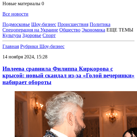
Новые материалы
0
Все новости
Подмосковье
Шоу-бизнес
Происшествия
Политика
Спецоперация на Украине
Общество
Экономика
ЕЩЕ ТЕМЫ
Культура
Здоровье
Спорт
Главная
Рубрики
Шоу-бизнес
14 ноября 2024, 15:28
Ивлеева сравнила Филиппа Киркорова с
крысой: новый скандал из-за «Голой вечеринки»
набирает обороты