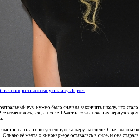
ребняк раскрыла интимную тайну Лерчек
театральный вуз, нужно было сначала закончить школу, что стал
Все изменилось, когда после 12-летнего заключения вернулся дом
м.
ыстро начала свою успешную карьеру на сцене. Сначала она бл
 Однако её мечта о кинокарьере оставалась в силе, и она старала