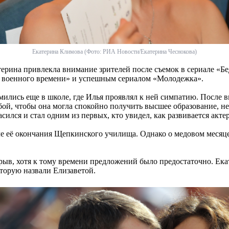
Екатерина Климова (Фото: РИА Новости/Екатерина Чеснокова)
атерина привлекла внимание зрителей после съемок в сериале «Бе
ам военного времени» и успешным сериалом «Молодежка».
ись еще в школе, где Илья проявлял к ней симпатию. После вы
ой, чтобы она могла спокойно получить высшее образование, не 
сился и стал одним из первых, кто увидел, как развивается акте
ле её окончания Щепкинского училища. Однако о медовом месяце
ыв, хотя к тому времени предложений было предостаточно. Екат
оторую назвали Елизаветой.