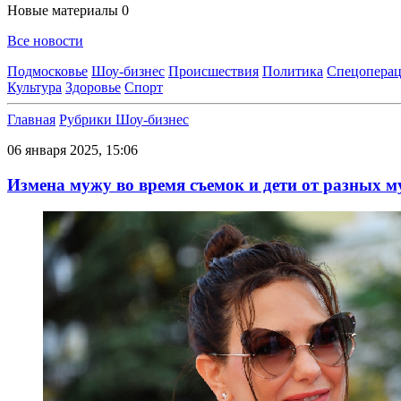
Новые материалы
0
Все новости
Подмосковье
Шоу-бизнес
Происшествия
Политика
Спецоперац
Культура
Здоровье
Спорт
Главная
Рубрики
Шоу-бизнес
06 января 2025, 15:06
Измена мужу во время съемок и дети от разных м