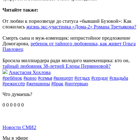
Читайте также:
От любви к порнозвезде до статуса «бывший Бузовой»: Как
сложилась
жизнь экс-участника «Дома-2» Романа Третьякова?
Смерть сына и муж-изменщик: непристойное предложение
Домогарова,
ребенок от тайного любовника, как живет Ольга
Павловец
Бросила миллиардера ради молодого манекенщика: кто он,
тайный любовник 38-летней Елены Перминовой?
Анастасия Хохлова
#ребёнок
#кино
#семья
#концерт
#отдых
#сердце
#свадьба
#режиссёр
#женщины
#брак
#интервью
Что думаешь?
0
0
0
0
0
0
Новости СМИ2
Мы в эфире