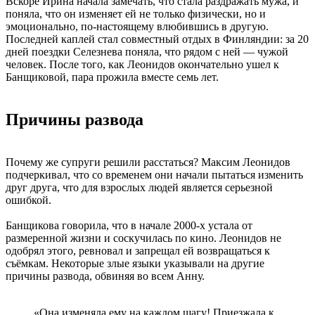
Вскоре Ирина начала замечать, что стала раздражать мужа, и
поняла, что он изменяет ей не только физически, но и
эмоционально, по-настоящему влюбившись в другую.
Последней каплей стал совместный отдых в Финляндии: за 20
дней поездки Селезнева поняла, что рядом с ней — чужой
человек. После того, как Леонидов окончательно ушел к
Банщиковой, пара прожила вместе семь лет.
Причины развода
Почему же супруги решили расстаться? Максим Леонидов
подчеркивал, что со временем они начали пытаться изменить
друг друга, что для взрослых людей является серьезной
ошибкой.
Банщикова говорила, что в начале 2000-х устала от
размеренной жизни и соскучилась по кино. Леонидов не
одобрял этого, ревновал и запрещал ей возвращаться к
съёмкам. Некоторые злые языки указывали на другие
причины развода, обвиняя во всем Анну.
«Она изменяла ему на каждом шагу! Приезжала к