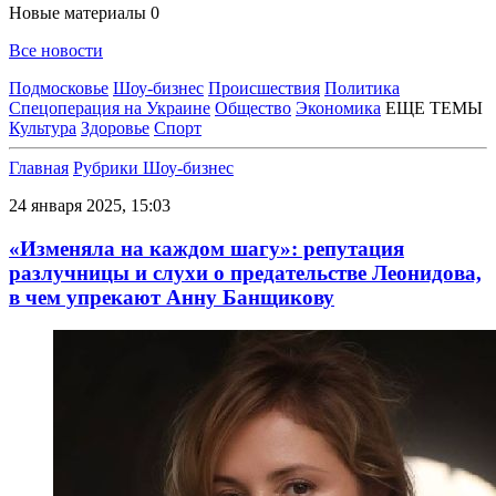
Новые материалы
0
Все новости
Подмосковье
Шоу-бизнес
Происшествия
Политика
Спецоперация на Украине
Общество
Экономика
ЕЩЕ ТЕМЫ
Культура
Здоровье
Спорт
Главная
Рубрики
Шоу-бизнес
24 января 2025, 15:03
«Изменяла на каждом шагу»: репутация
разлучницы и слухи о предательстве Леонидова,
в чем упрекают Анну Банщикову