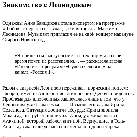
Знакомство с Леонидовым
Однажды Анна Банщикова стала экспертом на программе
«Любовь с первого взгляда», где и встретила Максима
Леонидова. Музыкант пригласил ее на свой концерт накануне
Старого Нового года.
«Я пришла на выступление, и с тех пор мы долгое
время почти не расставались», — рассказала звезда
«Ищейки» в программе «Судьба человека» на
канале «Россия 1».
Рядом с актрисой Леонидов переживал творческий подъем:
говорят, именно Анне он посвятил песню «Девочка-виденье».
Проблема для влюбленных заключалась лишь в том, что у
Леонидова уже была семья — в Израиле его ждала Ирина
Селезнева. Ситуация достигла абсурда: Ирина звонила
Максиму, но трубку поднимала Анна, ухаживавшая за
мужчиной, который заболел ангиной. Вернувшись в Тель-
Авив, музыкант не услышал от жены ни одного упрека.