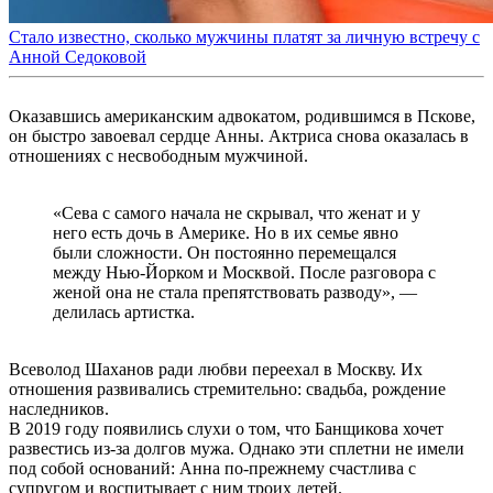
Стало известно, сколько мужчины платят за личную встречу с
Анной Седоковой
Оказавшись американским адвокатом, родившимся в Пскове,
он быстро завоевал сердце Анны. Актриса снова оказалась в
отношениях с несвободным мужчиной.
«Сева с самого начала не скрывал, что женат и у
него есть дочь в Америке. Но в их семье явно
были сложности. Он постоянно перемещался
между Нью-Йорком и Москвой. После разговора с
женой она не стала препятствовать разводу», —
делилась артистка.
Всеволод Шаханов ради любви переехал в Москву. Их
отношения развивались стремительно: свадьба, рождение
наследников.
В 2019 году появились слухи о том, что Банщикова хочет
развестись из-за долгов мужа. Однако эти сплетни не имели
под собой оснований: Анна по-прежнему счастлива с
супругом и воспитывает с ним троих детей.