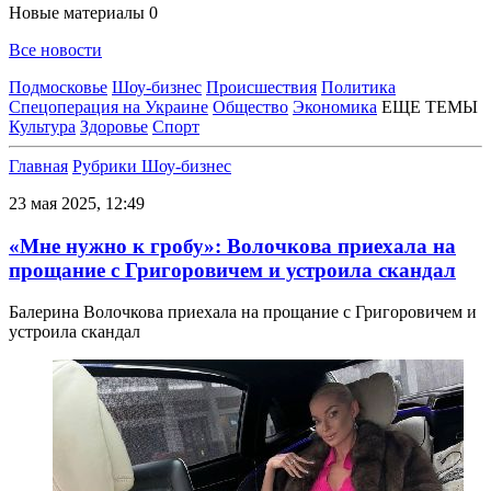
Новые материалы
0
Все новости
Подмосковье
Шоу-бизнес
Происшествия
Политика
Спецоперация на Украине
Общество
Экономика
ЕЩЕ ТЕМЫ
Культура
Здоровье
Спорт
Главная
Рубрики
Шоу-бизнес
23 мая 2025, 12:49
«Мне нужно к гробу»: Волочкова приехала на
прощание с Григоровичем и устроила скандал
Балерина Волочкова приехала на прощание с Григоровичем и
устроила скандал