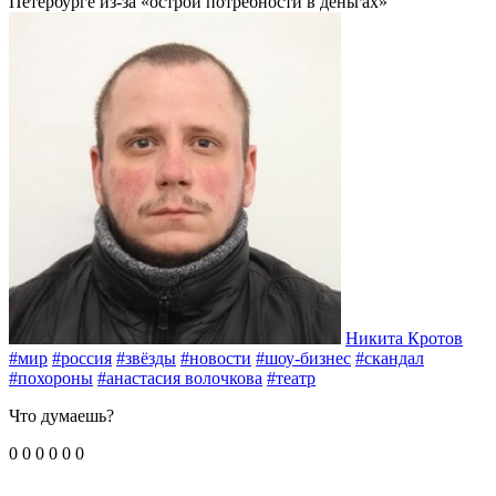
Петербурге из-за «острой потребности в деньгах»
Никита Кротов
#мир
#россия
#звёзды
#новости
#шоу-бизнес
#скандал
#похороны
#анастасия волочкова
#театр
Что думаешь?
0
0
0
0
0
0