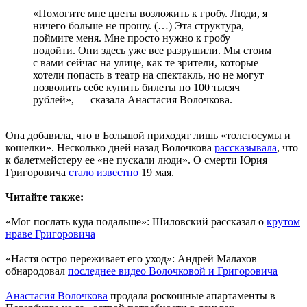
«Помогите мне цветы возложить к гробу. Люди, я
ничего больше не прошу. (…) Эта структура,
поймите меня. Мне просто нужно к гробу
подойти. Они здесь уже все разрушили. Мы стоим
с вами сейчас на улице, как те зрители, которые
хотели попасть в театр на спектакль, но не могут
позволить себе купить билеты по 100 тысяч
рублей», — сказала Анастасия Волочкова.
Она добавила, что в Большой приходят лишь «толстосумы и
кошелки». Несколько дней назад Волочкова
рассказывала
, что
к балетмейстеру ее «не пускали люди». О смерти Юрия
Григоровича
стало известно
19 мая.
Читайте также:
«Мог послать куда подальше»: Шиловский рассказал о
крутом
нраве Григоровича
«Настя остро переживает его уход»: Андрей Малахов
обнародовал
последнее видео Волочковой и Григоровича
Анастасия Волочкова
продала роскошные апартаменты в