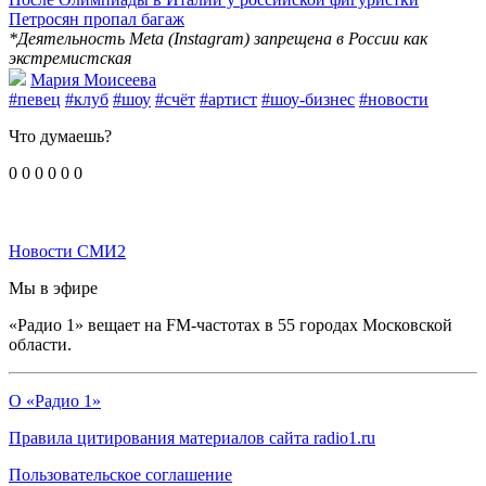
Петросян пропал багаж
*Деятельность Meta (Instagram) запрещена в России как
экстремистская
Мария Моисеева
#певец
#клуб
#шоу
#счёт
#артист
#шоу-бизнес
#новости
Что думаешь?
0
0
0
0
0
0
Новости СМИ2
Мы в эфире
«Радио 1» вещает на FM-частотах в 55 городах Московской
области.
О «Радио 1»
Правила цитирования материалов сайта radio1.ru
Пользовательское соглашение