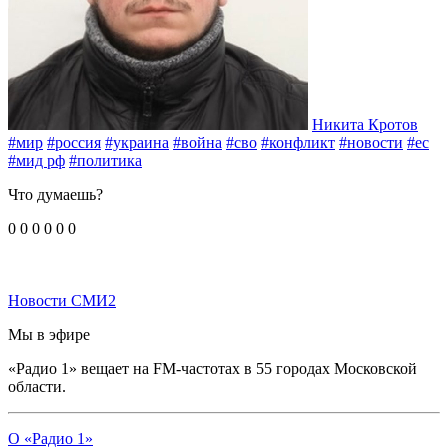
Никита Кротов
#мир
#россия
#украина
#война
#сво
#конфликт
#новости
#ес
#мид рф
#политика
Что думаешь?
0
0
0
0
0
0
Новости СМИ2
Мы в эфире
«Радио 1» вещает на FM-частотах в 55 городах Московской
области.
О «Радио 1»