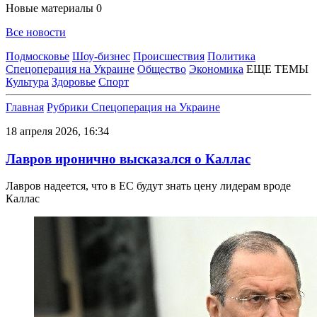
Новые материалы
0
Все новости
Подмосковье
Шоу-бизнес
Происшествия
Политика
Спецоперация на Украине
Общество
Экономика
ЕЩЕ ТЕМЫ
Культура
Здоровье
Спорт
Главная
Рубрики
Спецоперация на Украине
18 апреля 2026, 16:34
Лавров иронично высказался о Каллас
Лавров надеется, что в ЕС будут знать цену лидерам вроде
Каллас