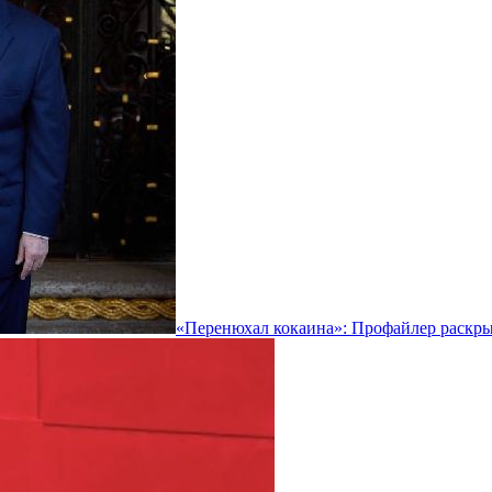
«Перенюхал кокаина»: Профайлер раскры