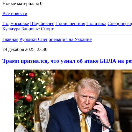
Новые материалы
0
Все новости
Подмосковье
Шоу-бизнес
Происшествия
Политика
Спецоперац
Культура
Здоровье
Спорт
Главная
Рубрики
Спецоперация на Украине
29 декабря 2025, 23:40
Трамп признался, что узнал об атаке БПЛА на р