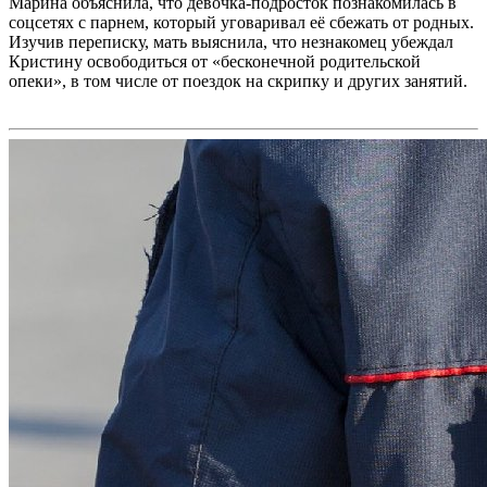
Марина объяснила, что девочка-подросток познакомилась в
соцсетях с парнем, который уговаривал её сбежать от родных.
Изучив переписку, мать выяснила, что незнакомец убеждал
Кристину освободиться от «бесконечной родительской
опеки», в том числе от поездок на скрипку и других занятий.