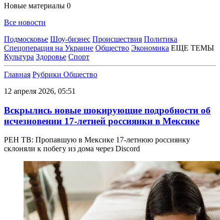
Новые материалы
0
Все новости
Подмосковье
Шоу-бизнес
Происшествия
Политика
Спецоперация на Украине
Общество
Экономика
ЕЩЕ ТЕМЫ
Культура
Здоровье
Спорт
Главная
Рубрики
Общество
12 апреля 2026, 05:51
Вскрылись новые шокирующие подробности об
исчезновении 17-летней россиянки в Мексике
РЕН ТВ: Пропавшую в Мексике 17-летнюю россиянку
склоняли к побегу из дома через Discord