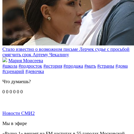
Стало известно о возможном письме Лерчек судье с просьбой
смягчить срок Артему Чекалину
Мария Моисеева
#школа
#подросток
#история
#продажа
#мать
#страны
#дома
#сценарий
#девочка
Что думаешь?
0
0
0
0
0
0
Новости СМИ2
Мы в эфире
«Радио 1» вещает на FM-частотах в 55 городах Московской