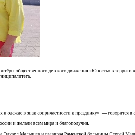
олонтёры общественного детского движения «Юность» в террито
униципалитета.
.
х к одежде в знак сопричастности к празднику», — говорится в
ссии и желали всем мира и благополучия.
уга Эдуард Малышев и главврач Раменской больницы Сергей Ма