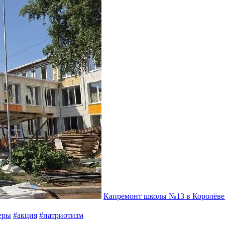
Капремонт школы №13 в Королёве
еры
#акция
#патриотизм