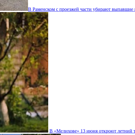
В Раменском с проезжей части убирают выпавшие 
В «Мелихове» 13 июня откроют летний 