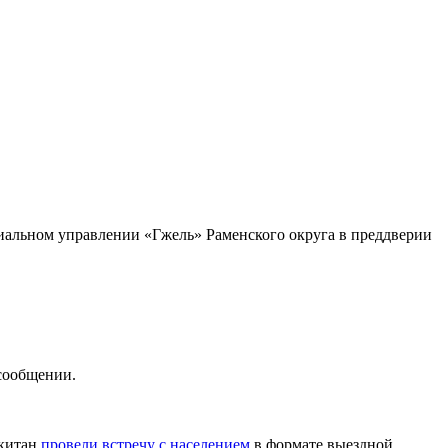
риальном управлении «Гжель» Раменского округа в преддверии
 сообщении.
ркитан
провели встречу с населением
в формате выездной