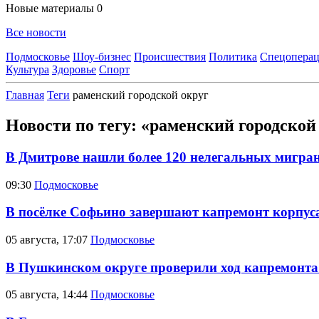
Новые материалы
0
Все новости
Подмосковье
Шоу-бизнес
Происшествия
Политика
Спецоперац
Культура
Здоровье
Спорт
Главная
Теги
раменский городской округ
Новости по тегу: «раменский городской
В Дмитрове нашли более 120 нелегальных мигра
09:30
Подмосковье
В посёлке Софьино завершают капремонт корпус
05 августа, 17:07
Подмосковье
В Пушкинском округе проверили ход капремонта 
05 августа, 14:44
Подмосковье