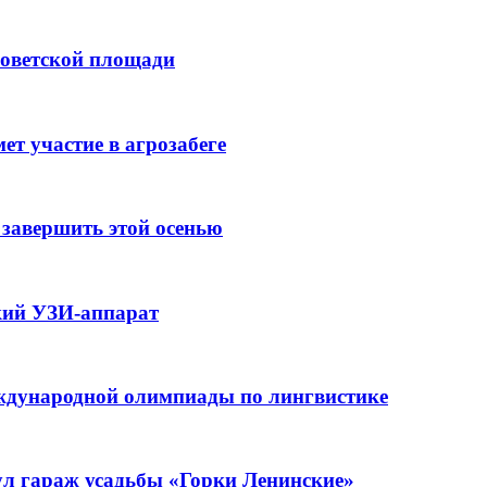
Советской площади
т участие в агрозабеге
завершить этой осенью
кий УЗИ-аппарат
ждународной олимпиады по лингвистике
нул гараж усадьбы «Горки Ленинские»