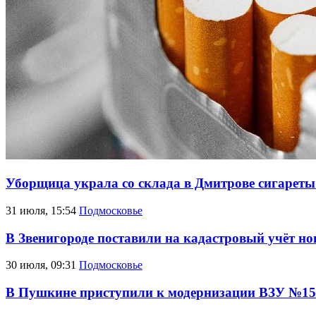
Уборщица украла со склада в Дмитрове сигареты
31 июля, 15:54
Подмосковье
В Звенигороде поставили на кадастровый учёт но
30 июля, 09:31
Подмосковье
В Пушкине приступили к модернизации ВЗУ №15