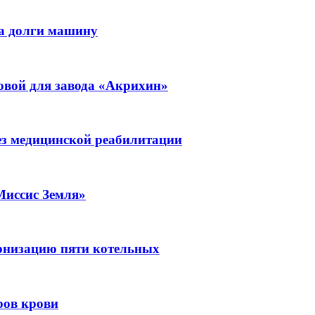
а долги машину
овой для завода «Акрихин»
без медицинской реабилитации
Миссис Земля»
ернизацию пяти котельных
ров крови