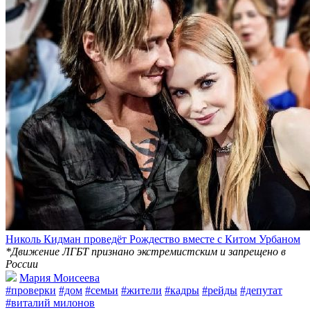
Николь Кидман проведёт Рождество вместе с Китом Урбаном
*Движение ЛГБТ признано экстремистским и запрещено в
России
Мария Моисеева
#проверки
#дом
#семьи
#жители
#кадры
#рейды
#депутат
#виталий милонов