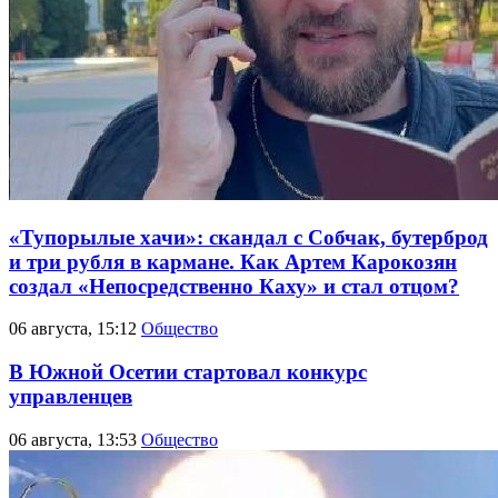
«Тупорылые хачи»: скандал с Собчак, бутерброд
и три рубля в кармане. Как Артем Карокозян
создал «Непосредственно Каху» и стал отцом?
06 августа, 15:12
Общество
В Южной Осетии стартовал конкурс
управленцев
06 августа, 13:53
Общество