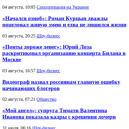
04 августа, 10:05
Спецоперация на Украине
«Начался озноб»: Роман Курцын дважды
поцеловал живую змею и едва не лишился жизни
03 августа, 20:25
Шоу-бизнес
«Понты дороже денег»: Юрий Лоза
раскритиковал организацию концерта Билана в
Москве
03 августа, 16:57
Шоу-бизнес
Видеограф назвал россиянам главную ошибку
начинающих блогеров
02 августа, 07:21
Общество
«Мой ангел»: супруга Тимати Валентина
Иванова показала кадры с крещения дочери
31 июля, 06:16
Шоу-бизнес