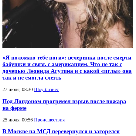
«Я поломаю тебе ноги»: вечеринка после смерти
бабушки и связь с американцем. Что не так с
дочерью Леонида Агутина и с какой «иглы» она
так и не смогла слезть
27 июля, 08:30
Шоу-бизнес
Под Лондоном прогремел взрыв после пожара
на ферме
25 июля, 00:56
Происшествия
В Москве на МСД перевернулся и загорелся