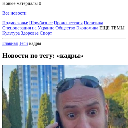
Новые материалы
0
Все новости
Подмосковье
Шоу-бизнес
Происшествия
Политика
Спецоперация на Украине
Общество
Экономика
ЕЩЕ ТЕМЫ
Культура
Здоровье
Спорт
Главная
Теги
кадры
Новости по тегу: «кадры»