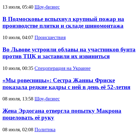
13 июля, 05:40
Шоу-бизнес
В Подмосковье вспыхнул крупный пожар на
производстве плитки и складе шиномонтажа
10 июля, 04:07
Происшествия
Во Львове устроили облавы на участников бунта
против ТЦК и заставили их извиниться
10 июля, 00:35
Спецоперация на Украине
«Мы ровесницы»: Сестра Жанны Фриске
показала редкие кадры с ней в день её 52-летия
08 июля, 13:58
Шоу-бизнес
Жена Эрдогана отвергла попытку Макрона
поцеловать её руку
08 июля, 02:08
Политика