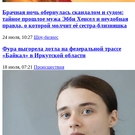
Брачная ночь обернулась скандалом и судом:
тайное прошлое мужа Эбби Хенсел и неудобная
правда, о которой молчит её сестра-близняшка
24 июля, 10:27
Шоу-бизнес
Фура выгорела дотла на федеральной трассе
«Байкал» в Иркутской области
18 июля, 07:21
Происшествия