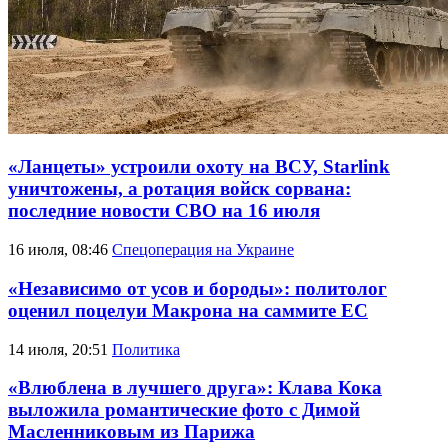
«Ланцеты» устроили охоту на ВСУ, Starlink
уничтожены, а ротация войск сорвана:
последние новости СВО на 16 июля
16 июля, 08:46
Спецоперация на Украине
«Независимо от усов и бороды»: политолог
оценил поцелуи Макрона на саммите ЕС
14 июля, 20:51
Политика
«Влюблена в лучшего друга»: Клава Кока
выложила романтические фото с Димой
Масленниковым из Парижа