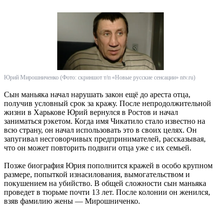
Юрий Мирошниченко (Фото: скриншот т/п «Новые русские сенсации» ntv.ru)
Сын маньяка начал нарушать закон ещё до ареста отца,
получив условный срок за кражу. После непродолжительной
жизни в Харькове Юрий вернулся в Ростов и начал
заниматься рэкетом. Когда имя Чикатило стало известно на
всю страну, он начал использовать это в своих целях. Он
запугивал несговорчивых предпринимателей, рассказывая,
что он может повторить подвиги отца уже с их семьей.
Позже биография Юрия пополнится кражей в особо крупном
размере, попыткой изнасилования, вымогательством и
покушением на убийство. В общей сложности сын маньяка
проведет в тюрьме почти 13 лет. После колонии он женился,
взяв фамилию жены — Мирошниченко.