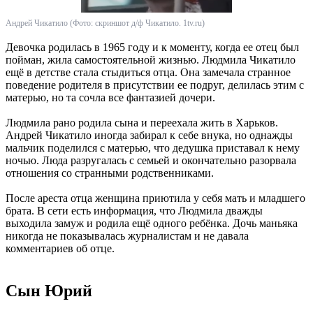
Андрей Чикатило (Фото: скриншот д/ф Чикатило. 1tv.ru)
Девочка родилась в 1965 году и к моменту, когда ее отец был
пойман, жила самостоятельной жизнью. Людмила Чикатило
ещё в детстве стала стыдиться отца. Она замечала странное
поведение родителя в присутствии ее подруг, делилась этим с
матерью, но та сочла все фантазией дочери.
Людмила рано родила сына и переехала жить в Харьков.
Андрей Чикатило иногда забирал к себе внука, но однажды
мальчик поделился с матерью, что дедушка приставал к нему
ночью. Люда разругалась с семьей и окончательно разорвала
отношения со странными родственниками.
После ареста отца женщина приютила у себя мать и младшего
брата. В сети есть информация, что Людмила дважды
выходила замуж и родила ещё одного ребёнка. Дочь маньяка
никогда не показывалась журналистам и не давала
комментариев об отце.
Сын Юрий