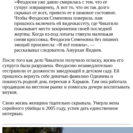
«Феодосия уже давно смирилась с тем, что ее
супруг извращенец. А вот то, что он так долго
скрывал от всех, привело ее в шоковое состояние.
Чтобы Феодосия Семеновна поверила, нам
пришлось включить ей видеокассету, где Чикатило
показывает место захоронения своей последней
жертвы. Когда из-под лопаты глянула маленькая
синяя кроссовка, Феодосия Семеновна без лишних
эмоций произнесла: «Я всё поняла», —
рассказывал следователь Амурхан Яндиев.
После того как дело Чикатило получило огласку, жизнь его
супруги была разрушена. Феодосию незамедлительно
отстранили от должности заведующей в детском саду. Ей
пришлось вернуть себе девичью фамилию Одначева и
покинуть родной дом, переехав в Харьков. Там она работала
продавцом на местном рынке и помогала дочери воспитывать
внуков.
Свою жизнь женщина тщательно скрывала. Умерла жена
серийного убийцы в 2005 году, успев дать единственное
интервью.