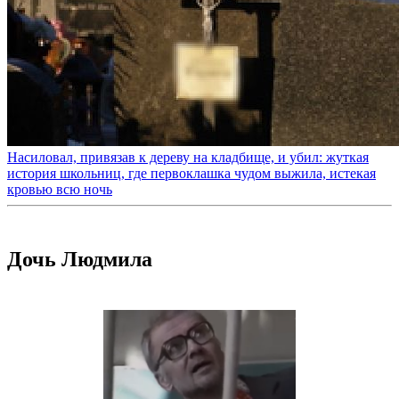
Насиловал, привязав к дереву на кладбище, и убил: жуткая
история школьниц, где первоклашка чудом выжила, истекая
кровью всю ночь
Дочь Людмила