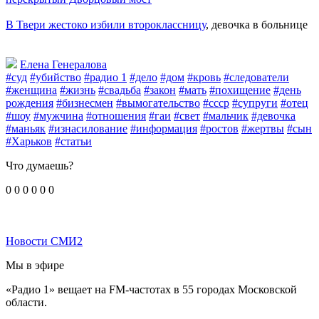
В Твери жестоко избили второклассницу
, девочка в больнице
Елена Генералова
#суд
#убийство
#радио 1
#дело
#дом
#кровь
#следователи
#женщина
#жизнь
#свадьба
#закон
#мать
#похищение
#день
рождения
#бизнесмен
#вымогательство
#ссср
#супруги
#отец
#шоу
#мужчина
#отношения
#гаи
#свет
#мальчик
#девочка
#маньяк
#изнасилование
#информация
#ростов
#жертвы
#сын
#Харьков
#статьи
Что думаешь?
0
0
0
0
0
0
Новости СМИ2
Мы в эфире
«Радио 1» вещает на FM-частотах в 55 городах Московской
области.