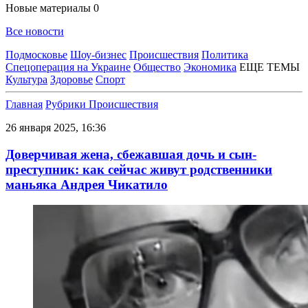
Новые материалы
0
Все новости
Подмосковье
Шоу-бизнес
Происшествия
Политика
Спецоперация на Украине
Общество
Экономика
ЕЩЕ ТЕМЫ
Культура
Здоровье
Спорт
Главная
Рубрики
Происшествия
26 января 2025, 16:36
Доверчивая жена, сбежавшая дочь и сын-
преступник: как сейчас живут родственники
маньяка Андрея Чикатило