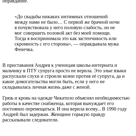
оправдание.
«До свадьбы никаких интимных отношений
между нами не было… С первой же брачной ночи
я почувствовала у него половую слабость, он не
мог совершить половой акт без моей помощи.
Тогда я воспринимала это как застенчивость или
скромность с его стороны», — оправдывала мужа
Фенечка.
В приставания Андрея к ученицам школы-интерната и
мальчику в ПТУ супруга просто не верила. Это злые языки
распускали слухи и строили козни против её супруга, да и
какие домогательства могли быть, если у него не
складывалась личная жизнь даже с женой.
Грязь и кровь на одежде Чикатило объяснял необходимостью
работы в качестве снабженца, которая вынуждает его
постоянно перемещаться. И она верила всему... В 1990 году
Андрей был задержан. Женщине горькую правду
рассказывали следователи.