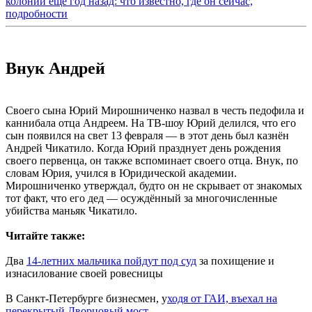
колонии ещё год назад: что известно, где он сейчас,
подробности
Внук Андрей
Своего сына Юрий Мирошниченко назвал в честь педофила и
каннибала отца Андреем. На ТВ-шоу Юрий делился, что его
сын появился на свет 13 февраля — в этот день был казнён
Андрей Чикатило. Когда Юрий празднует день рождения
своего первенца, он также вспоминает своего отца. Внук, по
словам Юрия, учился в Юридической академии.
Мирошниченко утверждал, будто он не скрывает от знакомых
тот факт, что его дед — осуждённый за многочисленные
убийства маньяк Чикатило.
Читайте также:
Два
14-летних мальчика пойдут под суд
за похищение и
изнасилование своей ровесницы
В Санкт-Петербурге бизнесмен, у
ходя от ГАИ, въехал на
перекрытый Дворцовый мост