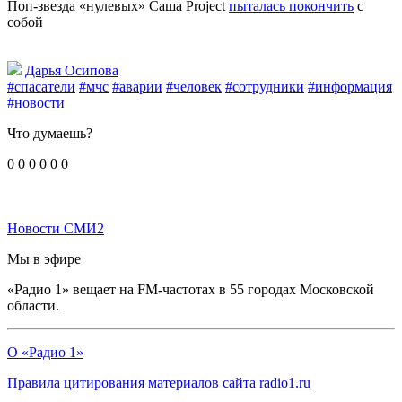
Поп-звезда «нулевых» Саша Project
пыталась покончить
с
собой
Дарья Осипова
#спасатели
#мчс
#аварии
#человек
#сотрудники
#информация
#новости
Что думаешь?
0
0
0
0
0
0
Новости СМИ2
Мы в эфире
«Радио 1» вещает на FM-частотах в 55 городах Московской
области.
О «Радио 1»
Правила цитирования материалов сайта radio1.ru