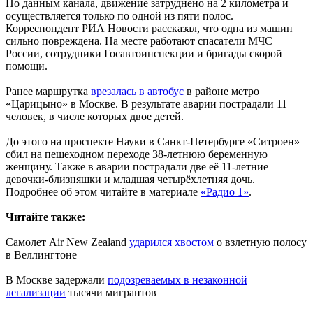
По данным канала, движение затруднено на 2 километра и
осуществляется только по одной из пяти полос.
Корреспондент РИА Новости рассказал, что одна из машин
сильно повреждена. На месте работают спасатели МЧС
России, сотрудники Госавтоинспекции и бригады скорой
помощи.
Ранее маршрутка
врезалась в автобус
в районе метро
«Царицыно» в Москве. В результате аварии пострадали 11
человек, в числе которых двое детей.
До этого на проспекте Науки в Санкт-Петербурге «Ситроен»
сбил на пешеходном переходе 38-летнюю беременную
женщину. Также в аварии пострадали две её 11-летние
девочки-близняшки и младшая четырёхлетняя дочь.
Подробнее об этом читайте в материале
«Радио 1»
.
Читайте также:
Самолет Air New Zealand
ударился хвостом
о взлетную полосу
в Веллингтоне
В Москве задержали
подозреваемых в незаконной
легализации
тысячи мигрантов