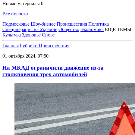
Новые материалы
0
Все новости
Подмосковье
Шоу-бизнес
Происшествия
Политика
Спецоперация на Украине
Общество
Экономика
ЕЩЕ ТЕМЫ
Культура
Здоровье
Спорт
Главная
Рубрики
Происшествия
01 октября 2024, 07:50
На МКАД ограничили движение из-за
столкновения трех автомобилей