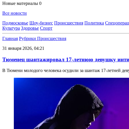
Новые материалы
0
Все новости
Подмосковье
Шоу-бизнес
Происшествия
Политика
Спецоперац
Культура
Здоровье
Спорт
Главная
Рубрики
Происшествия
31 января 2026, 04:21
Тюменец шантажировал 17-летнюю девушку инти
В Тюмени молодого человека осудили за шантаж 17-летней д