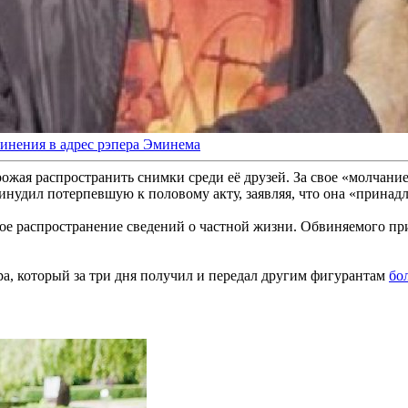
инения в адрес рэпера Эминема
ожая распространить снимки среди её друзей. За свое «молчани
ринудил потерпевшую к половому акту, заявляя, что она «принад
ое распространение сведений о частной жизни. Обвиняемого пр
ера, который за три дня получил и передал другим фигурантам
бо