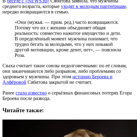
В
беседе с «NEWS.ru»
Сябитова заявила, что мужчины
среднего возраста, которые
уходят к молодым партнёршам
,
нередко возвращаются в семью.
«Они (мужья. — прим. ред.) часто возвращаются.
Потому что их с женами объединяет общая
реальность: совместно нажитое имущество и дети.
В определённый момент мужчина понимает, что
трудно бегать за молодыми, что у них никакой
другой мотивации, кроме денег, нет», — пояснила
Роза.
Сваха считает такие союзы недолговечными: по её словам,
они заканчиваются либо разрывом, либо проблемами со
здоровьем у мужчины. При этом
историю Бероева и
Алфёровой
Сябитова закрытой не считает.
Ранее
стало известно
о серьёзных финансовых потерях Егора
Бероева после развода.
Читайте также: