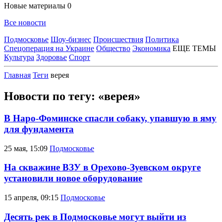
Новые материалы
0
Все новости
Подмосковье
Шоу-бизнес
Происшествия
Политика
Спецоперация на Украине
Общество
Экономика
ЕЩЕ ТЕМЫ
Культура
Здоровье
Спорт
Главная
Теги
верея
Новости по тегу: «верея»
В Наро-Фоминске спасли собаку, упавшую в яму
для фундамента
25 мая, 15:09
Подмосковье
На скважине ВЗУ в Орехово-Зуевском округе
установили новое оборудование
15 апреля, 09:15
Подмосковье
Десять рек в Подмосковье могут выйти из