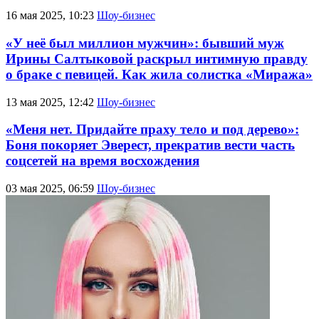
16 мая 2025, 10:23
Шоу-бизнес
«У неё был миллион мужчин»: бывший муж
Ирины Салтыковой раскрыл интимную правду
о браке с певицей. Как жила солистка «Миража»
13 мая 2025, 12:42
Шоу-бизнес
«Меня нет. Придайте праху тело и под дерево»:
Боня покоряет Эверест, прекратив вести часть
соцсетей на время восхождения
03 мая 2025, 06:59
Шоу-бизнес