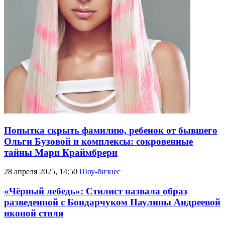
Попытка скрыть фамилию, ребенок от бывшего
Ольги Бузовой и комплексы: сокровенные
тайны Мари Краймбрери
28 апреля 2025, 14:50
Шоу-бизнес
«Чёрный лебедь»: Стилист назвала образ
разведенной с Бондарчуком Паулины Андреевой
иконой стиля