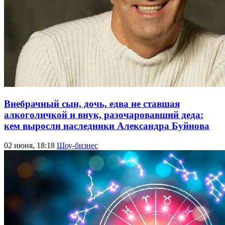
Внебрачный сын, дочь, едва не ставшая
алкоголичкой и внук, разочаровавший деда:
кем выросли наследники Александра Буйнова
02 июня, 18:18
Шоу-бизнес