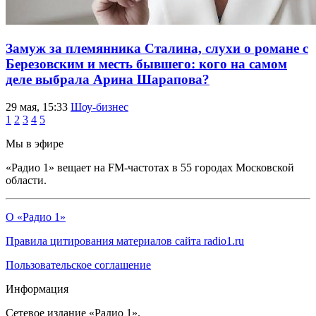
Замуж за племянника Сталина, слухи о романе с
Березовским и месть бывшего: кого на самом
деле выбрала Арина Шарапова?
29 мая, 15:33
Шоу-бизнес
1
2
3
4
5
Мы в эфире
«Радио 1» вещает на FM-частотах в 55 городах Московской
области.
О «Радио 1»
Правила цитирования материалов сайта radio1.ru
Пользовательское соглашение
Информация
Сетевое издание «Радио 1».