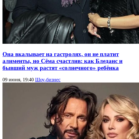
Она вкалывает на гастролях, он не платит
алименты, но Сёма счастлив: как Бледанс и
бывший муж растят «солнечного» ребёнка
09 июня, 19:40
Шоу-бизнес