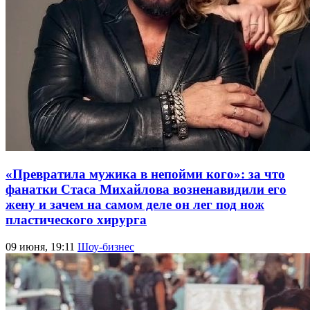
«Превратила мужика в непойми кого»: за что
фанатки Стаса Михайлова возненавидили его
жену и зачем на самом деле он лег под нож
пластического хирурга
09 июня, 19:11
Шоу-бизнес