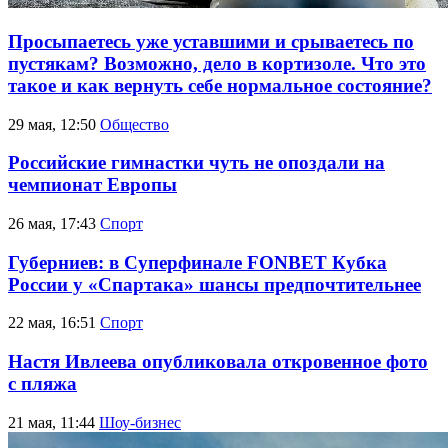
Просыпаетесь уже уставшими и срываетесь по
пустякам? Возможно, дело в кортизоле. Что это
такое и как вернуть себе нормальное состояние?
29 мая, 12:50
Общество
Российские гимнастки чуть не опоздали на
чемпионат Европы
26 мая, 17:43
Спорт
Губерниев: в Суперфинале FONBET Кубка
России у «Спартака» шансы предпочтительнее
22 мая, 16:51
Спорт
Настя Ивлеева опубликовала откровенное фото
с пляжа
21 мая, 11:44
Шоу-бизнес