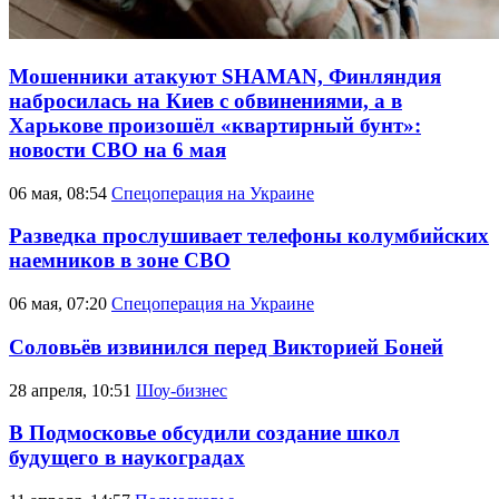
Мошенники атакуют SHAMAN, Финляндия
набросилась на Киев с обвинениями, а в
Харькове произошёл «квартирный бунт»:
новости СВО на 6 мая
06 мая, 08:54
Спецоперация на Украине
Разведка прослушивает телефоны колумбийских
наемников в зоне СВО
06 мая, 07:20
Спецоперация на Украине
Соловьёв извинился перед Викторией Боней
28 апреля, 10:51
Шоу-бизнес
В Подмосковье обсудили создание школ
будущего в наукоградах