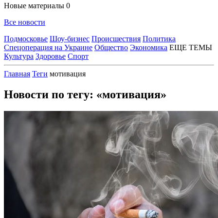
Новые материалы
0
Все новости
Подмосковье
Шоу-бизнес
Происшествия
Политика
Спецоперация на Украине
Общество
Экономика
ЕЩЕ ТЕМЫ
Культура
Здоровье
Спорт
Главная
Теги
мотивация
Новости по тегу: «мотивация»