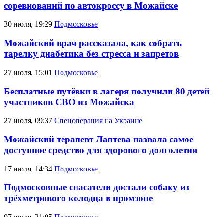
соревнований по автокроссу в Можайске
30 июля, 19:29
Подмосковье
Можайский врач рассказала, как собрать
тарелку диабетика без стресса и запретов
27 июля, 15:01
Подмосковье
Бесплатные путёвки в лагеря получили 80 детей
участников СВО из Можайска
27 июля, 09:37
Спецоперация на Украине
Можайский терапевт Лаптева назвала самое
доступное средство для здорового долголетия
17 июля, 14:34
Подмосковье
Подмосковные спасатели достали собаку из
трёхметрового колодца в промзоне
07 июля, 21:05
Подмосковье