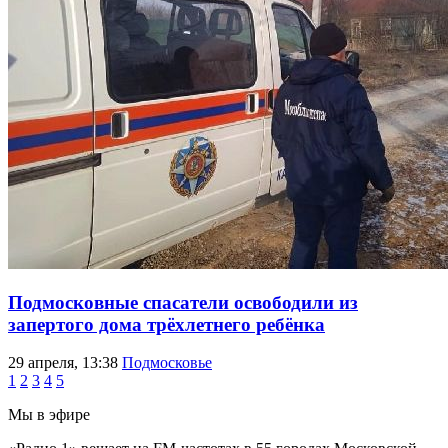
Подмосковные спасатели освободили из
запертого дома трёхлетнего ребёнка
29 апреля, 13:38
Подмосковье
1
2
3
4
5
Мы в эфире