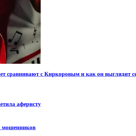
ет сравнивают с Киркоровым и как он выглядит с
етила аферисту
х мошенников