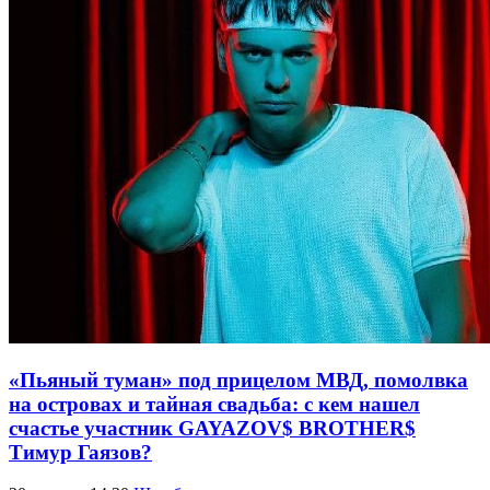
«Пьяный туман» под прицелом МВД, помолвка
на островах и тайная свадьба: с кем нашел
счастье участник GAYAZOV$ BROTHER$
Тимур Гаязов?