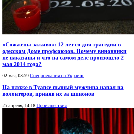
«Сожжены заживо»: 12 лет со дня трагедии в
одесском Доме профсоюзов. Почему виновники
не наказаны и что на самом деле произошло 2
мая 2014 года?
02 мая, 08:59
Спецоперация на Украине
На пляже в Туапсе пьяный мужчина напал на
волонтеров, приняв их за шпионов
25 апреля, 14:18
Происшествия