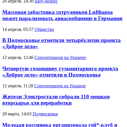
20 апреля, 14:30
Шоу-бизнес
Массовая забастовка сотрудников Lufthansa
может парализовать авиасообщение в Германии
14 апреля, 05:57
Общество
В Подмосковье отметили четырёхлетие проекта
«Доброе дело»
12 апреля, 12:46
Спецоперация на Украине
Четвертую годовщину гуманитарного проекта
«Доброе дело» отметили в Подмосковье
12 апреля, 11:28
Спецоперация на Украине
Жители Электростали собрали 110 мешков
вторсырья для переработки
29 марта, 14:03
Подмосковье
Молодая россиянка организовала гей*-клуб и