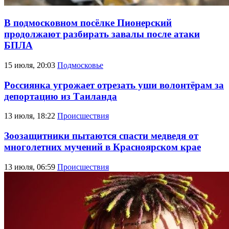
В подмосковном посёлке Пионерский
продолжают разбирать завалы после атаки
БПЛА
15 июля, 20:03
Подмосковье
Россиянка угрожает отрезать уши волонтёрам за
депортацию из Таиланда
13 июля, 18:22
Происшествия
Зоозащитники пытаются спасти медведя от
многолетних мучений в Красноярском крае
13 июля, 06:59
Происшествия