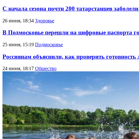
С начала сезона почти 200 татарстанцев заболе
26 июня, 18:34
Здоровье
В Подмосковье перешли на цифровые паспорта го
25 июня, 15:19
Подмосковье
Россиянам объяснили, как проверить готовность 
24 июня, 18:17
Общество