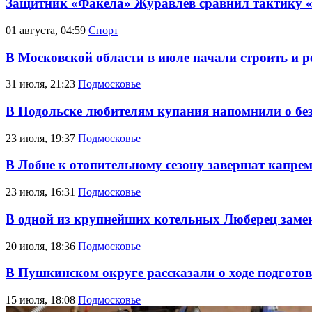
Защитник «Факела» Журавлёв сравнил тактику 
01 августа, 04:59
Спорт
В Московской области в июле начали строить и 
31 июля, 21:23
Подмосковье
В Подольске любителям купания напомнили о безо
23 июля, 19:37
Подмосковье
В Лобне к отопительному сезону завершат капре
23 июля, 16:31
Подмосковье
В одной из крупнейших котельных Люберец замен
20 июля, 18:36
Подмосковье
В Пушкинском округе рассказали о ходе подготов
15 июля, 18:08
Подмосковье