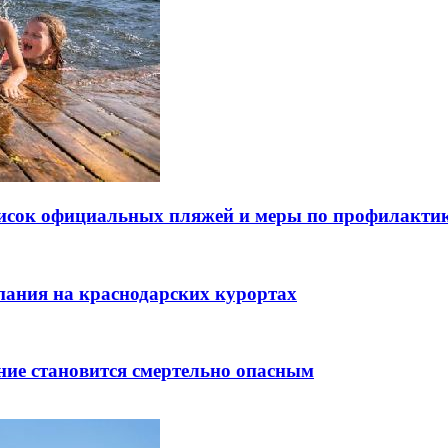
писок официальных пляжей и меры по профилактик
упания на краснодарских курортах
ние становится смертельно опасным