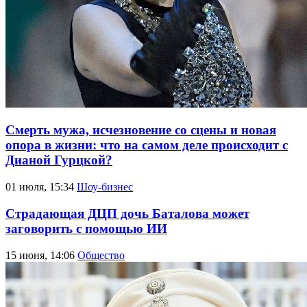
Смерть мужа, исчезновение со сцены и новая
опора в жизни: что на самом деле происходит с
Дианой Гурцкой?
01 июля, 15:34
Шоу-бизнес
Страдающая ДЦП дочь Баталова может
заговорить с помощью ИИ
15 июня, 14:06
Общество