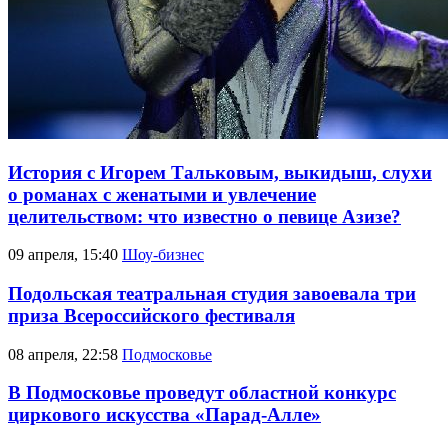
История с Игорем Тальковым, выкидыш, слухи
о романах с женатыми и увлечение
целительством: что известно о певице Азизе?
09 апреля, 15:40
Шоу-бизнес
Подольская театральная студия завоевала три
приза Всероссийского фестиваля
08 апреля, 22:58
Подмосковье
В Подмосковье проведут областной конкурс
циркового искусства «Парад-Алле»