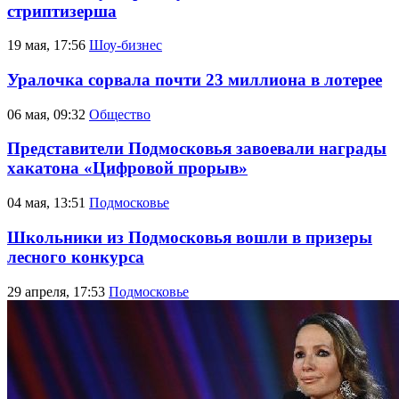
стриптизерша
19 мая, 17:56
Шоу-бизнес
Уралочка сорвала почти 23 миллиона в лотерее
06 мая, 09:32
Общество
Представители Подмосковья завоевали награды
хакатона «Цифровой прорыв»
04 мая, 13:51
Подмосковье
Школьники из Подмосковья вошли в призеры
лесного конкурса
29 апреля, 17:53
Подмосковье