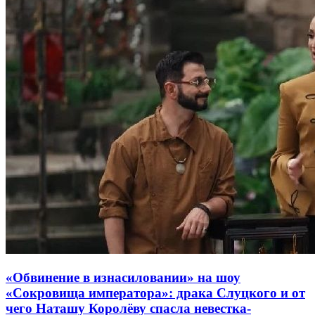
«Обвинение в изнасиловании» на шоу
«Сокровища императора»: драка Слуцкого и от
чего Наташу Королёву спасла невестка-