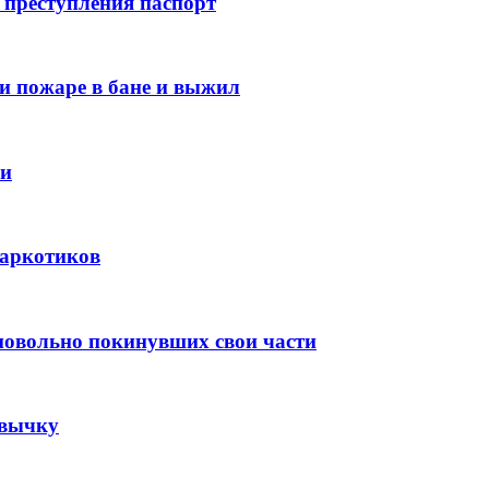
е преступления паспорт
 пожаре в бане и выжил
ки
 наркотиков
овольно покинувших свои части
ивычку