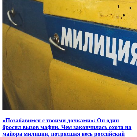
«Позабавимся с твоими дочками»: Он один
бросил вызов мафии. Чем закончилась охота на
майора милиции, потрясшая весь российский