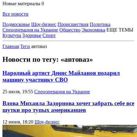
Новые материалы
0
Все новости
Подмосковье
Шоу-бизнес
Происшествия
Политика
Спецоперация на Украине
Общество
Экономика
ЕЩЕ ТЕМЫ
Культура
Здоровье
Спорт
Главная
Теги
автоваз
Новости по тегу: «автоваз»
Народный артист Денис Майданов подарил
машину участнику СВО
25 июля, 19:55
Спецоперация на Украине
Вдова Михаила Задорнова хочет забрать себе все
шутки про тупых американцев
12 июня, 18:20
Шоу-бизнес