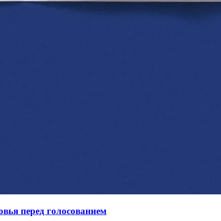
овья перед голосованием