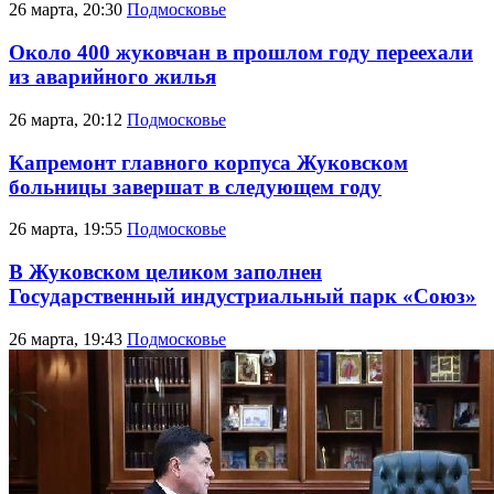
26 марта, 20:30
Подмосковье
Около 400 жуковчан в прошлом году переехали
из аварийного жилья
26 марта, 20:12
Подмосковье
Капремонт главного корпуса Жуковском
больницы завершат в следующем году
26 марта, 19:55
Подмосковье
В Жуковском целиком заполнен
Государственный индустриальный парк «Союз»
26 марта, 19:43
Подмосковье