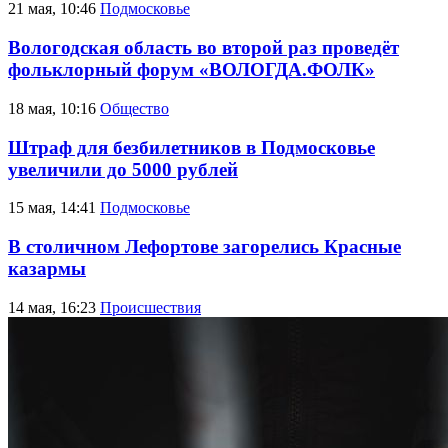
21 мая, 10:46
Подмосковье
Вологодская область во второй раз проведёт
фольклорный форум «ВОЛОГДА.ФОЛК»
18 мая, 10:16
Общество
Штраф для безбилетников в Подмосковье
увеличили до 5000 рублей
15 мая, 14:41
Подмосковье
В столичном Лефортове загорелись Красные
казармы
14 мая, 16:23
Происшествия