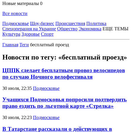
Новые материалы
0
Все новости
Подмосковье
Шоу-бизнес
Происшествия
Политика
Спецоперация на Украине
Общество
Экономика
ЕЩЕ ТЕМЫ
Культура
Здоровье
Спорт
Главная
Теги
бесплатный проезд
Новости по тегу: «бесплатный проезд»
ЦППК сделает бесплатным провоз велосипедов
по случаю Ночного велофестиваля
30 июля, 22:35
Подмосковье
Учащихся Подмосковья попросили подтвердить
право ездить по льготной карте «Стрелка»
30 июля, 22:23
Подмосковье
В Татарстане рассказали о действующих в