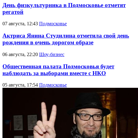
День физкультурника в Подмосковье отметят
регатой
07 августа, 12:43
Подмосковье
Актриса Янина Студилина отметила свой день
рождения в очень дорогом образе
06 августа, 22:20
Шоу-бизнес
Общественная палата Подмосковья будет
наблюдать за выборами вместе с НКО
05 августа, 17:54
Подмосковье