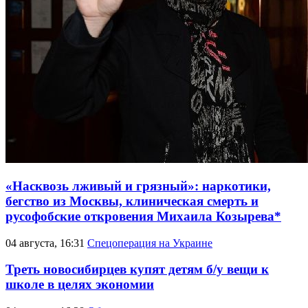
«Насквозь лживый и грязный»: наркотики,
бегство из Москвы, клиническая смерть и
русофобские откровения Михаила Козырева*
04 августа, 16:31
Спецоперация на Украине
Треть новосибирцев купят детям б/у вещи к
школе в целях экономии