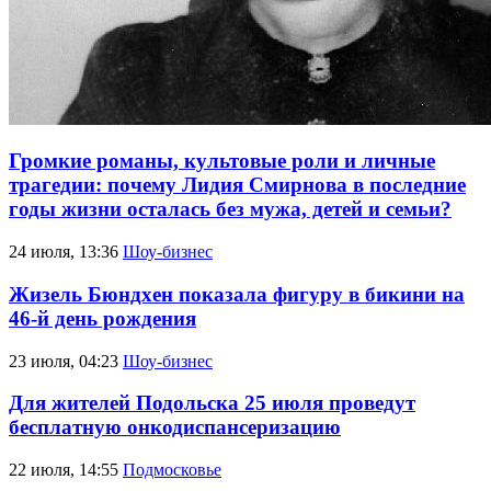
Громкие романы, культовые роли и личные
трагедии: почему Лидия Смирнова в последние
годы жизни осталась без мужа, детей и семьи?
24 июля, 13:36
Шоу-бизнес
Жизель Бюндхен показала фигуру в бикини на
46-й день рождения
23 июля, 04:23
Шоу-бизнес
Для жителей Подольска 25 июля проведут
бесплатную онкодиспансеризацию
22 июля, 14:55
Подмосковье