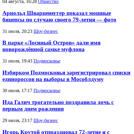
04 августа, 16:28
Общество
Арнольд Шварценеггер показал мощные
бицепсы по случаю своего 79-летия — фото
31 июля, 20:23
Шоу-бизнес
В парке «Лосиный Остров» дали имя
новорождённой самке муфлона
31 июля, 19:43
Подмосковье
Избирком Подмосковья зарегистрировал списки
единороссов на выборы в Мособлдуму
30 июля, 17:17
Подмосковье
Ида Галич трогательно поздравила дочь с
первым днем рождения
29 июля, 23:17
Шоу-бизнес
Игорь Крутой отпраздновал 72-летие и с