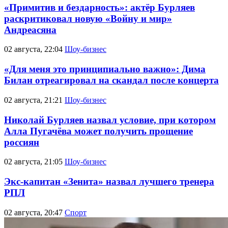
«Примитив и бездарность»: актёр Бурляев
раскритиковал новую «Войну и мир»
Андреасяна
02 августа, 22:04
Шоу-бизнес
«Для меня это принципиально важно»: Дима
Билан отреагировал на скандал после концерта
02 августа, 21:21
Шоу-бизнес
Николай Бурляев назвал условие, при котором
Алла Пугачёва может получить прощение
россиян
02 августа, 21:05
Шоу-бизнес
Экс-капитан «Зенита» назвал лучшего тренера
РПЛ
02 августа, 20:47
Спорт