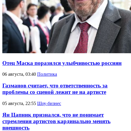
Отец Маска поразился улыбчивостью россиян
06 августа, 03:40
Политика
Газманов считает, что ответственность за
проблемы со сценой лежит не на артисте
05 августа, 22:55
Шоу-бизнес
Ян Цапник признался, что не понимает
стремления артистов кардинально менять
внешность