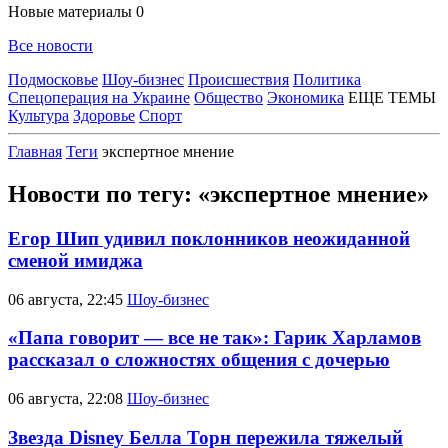
Новые материалы
0
Все новости
Подмосковье
Шоу-бизнес
Происшествия
Политика
Спецоперация на Украине
Общество
Экономика
ЕЩЕ ТЕМЫ
Культура
Здоровье
Спорт
Главная
Теги
экспертное мнение
Новости по тегу: «экспертное мнение»
Егор Шип удивил поклонников неожиданной
сменой имиджа
06 августа, 22:45
Шоу-бизнес
«Папа говорит — все не так»: Гарик Харламов
рассказал о сложностях общения с дочерью
06 августа, 22:08
Шоу-бизнес
Звезда Disney Белла Торн пережила тяжелый