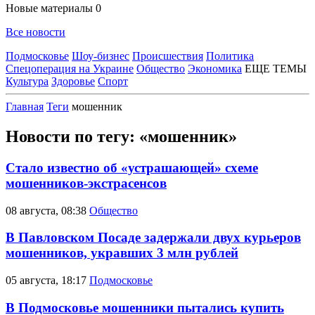
Новые материалы
0
Все новости
Подмосковье
Шоу-бизнес
Происшествия
Политика
Спецоперация на Украине
Общество
Экономика
ЕЩЕ ТЕМЫ
Культура
Здоровье
Спорт
Главная
Теги
мошенник
Новости по тегу: «мошенник»
Стало известно об «устрашающей» схеме
мошенников-экстрасенсов
08 августа, 08:38
Общество
В Павловском Посаде задержали двух курьеров
мошенников, укравших 3 млн рублей
05 августа, 18:17
Подмосковье
В Подмосковье мошенники пытались купить