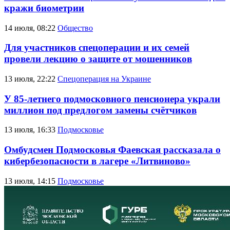
кражи биометрии
14 июля, 08:22
Общество
Для участников спецоперации и их семей
провели лекцию о защите от мошенников
13 июля, 22:22
Спецоперация на Украине
У 85-летнего подмосковного пенсионера украли
миллион под предлогом замены счётчиков
13 июля, 16:33
Подмосковье
Омбудсмен Подмосковья Фаевская рассказала о
кибербезопасности в лагере «Литвиново»
13 июля, 14:15
Подмосковье