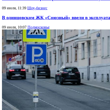
09 июля, 11:39
Шоу-бизнес
В одинцовском ЖК «Союзный» ввели в эксплуат
09 июля, 10:07
Подмосковье