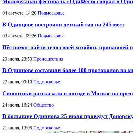
Молодёжный фестиваль «ОдиФест» собрал в Один
04 августа, 14:20
Подмосковье
В Одинцове построили детский сад на 245 мест
03 августа, 09:26
Подмосковье
Пёс помог найти тело своей хозяйки, пропавшей п
29 июля, 23:50
Происшествия
В Одинцове составили более 100 протоколов на м
27 июля, 09:10
Подмосковье
Синоптики рассказали о погоде в Москве на пре
24 июля, 16:24
Общество
В больнице Одинцова 25 июля проведут Донорск
21 июля, 13:05
Подмосковье