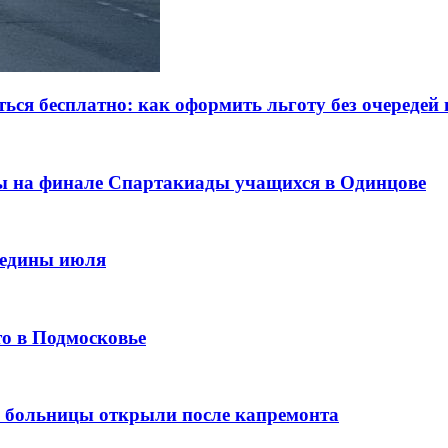
ся бесплатно: как оформить льготу без очередей
ы на финале Спартакиады учащихся в Одинцове
редины июля
то в Подмосковье
й больницы открыли после капремонта