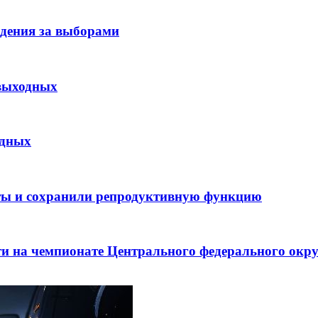
дения за выборами
 выходных
одных
ты и сохранили репродуктивную функцию
ти на чемпионате Центрального федерального окр