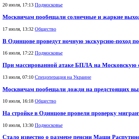
20 июля, 17:13
Подмосковье
Москвичам пообещали солнечные и жаркие выхо
17 июля, 13:32
Общество
В Одинцове проведут ночную экскурсию-поход по
16 июля, 17:22
Подмосковье
При массированной атаке БПЛА на Московскую об
13 июля, 07:10
Спецоперация на Украине
Москвичам пообещали дожди на предстоящих в
10 июля, 16:18
Общество
На стройке в Одинцове провели проверку мигран
10 июля, 13:30
Подмосковье
Стало известно о размере пенсии Маши Распутиной