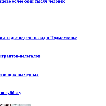
цове более семи тысяч человек
очти две недели назад в Подмосковье
игрантов-нелегалов
дстоящих выходных
ую субботу