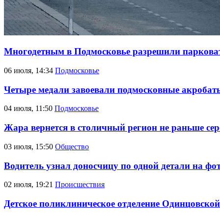
Многодетным в Подмосковье разрешили парковать
06 июля, 14:34
Подмосковье
Четыре медали завоевали подмосковные акробат
04 июля, 11:50
Подмосковье
Жара вернется в столичный регион не раньше се
03 июля, 15:50
Общество
Водитель узнал доносчицу по одной детали на фо
02 июля, 19:21
Происшествия
Детское поликлиническое отделение Одинцовско