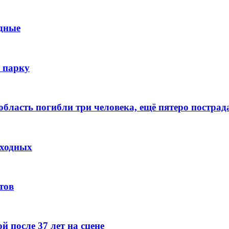
дные
 парку
ласть погибли три человека, ещё пятеро пострад
ыходных
тов
 после 37 лет на сцене