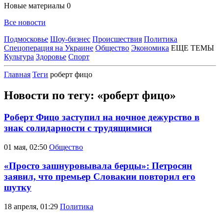
Новые материалы
0
Все новости
Подмосковье
Шоу-бизнес
Происшествия
Политика
Спецоперация на Украине
Общество
Экономика
ЕЩЕ ТЕМЫ
Культура
Здоровье
Спорт
Главная
Теги
роберт фицо
Новости по тегу: «роберт фицо»
Роберт Фицо заступил на ночное дежурство в
знак солидарности с трудящимися
01 мая, 02:50
Общество
«Просто зашнуровывала берцы»: Петросян
заявил, что премьер Словакии повторил его
шутку
18 апреля, 01:29
Политика