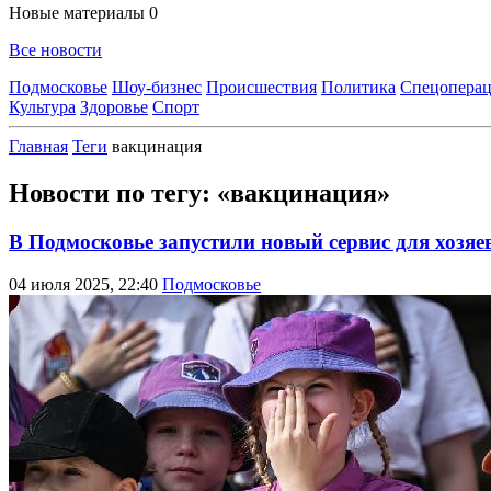
Новые материалы
0
Все новости
Подмосковье
Шоу-бизнес
Происшествия
Политика
Спецоперац
Культура
Здоровье
Спорт
Главная
Теги
вакцинация
Новости по тегу: «вакцинация»
В Подмосковье запустили новый сервис для хозя
04 июля 2025, 22:40
Подмосковье