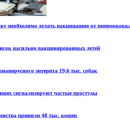
ку необходимо делать вакцинацию от пневмококк
писок насильно вакцинированных детей
навирусного энтерита 19,6 тыс. собак
ниях сигнализируют частые простуды
шенства привили 48 тыс. кошек