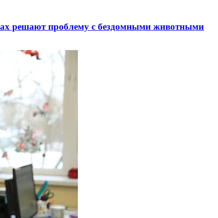
анах решают проблему с бездомными животными