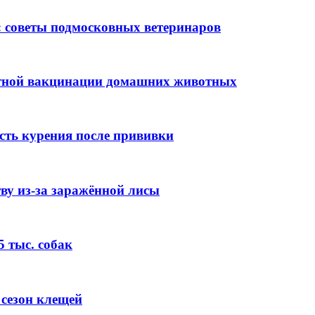
: советы подмосковных ветеринаров
атной вакцинации домашних животных
ть курения после прививки
ву из-за заражённой лисы
5 тыс. собак
 сезон клещей