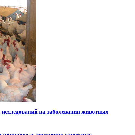
н исследований на заболевания животных
вакцинировать домашних животных