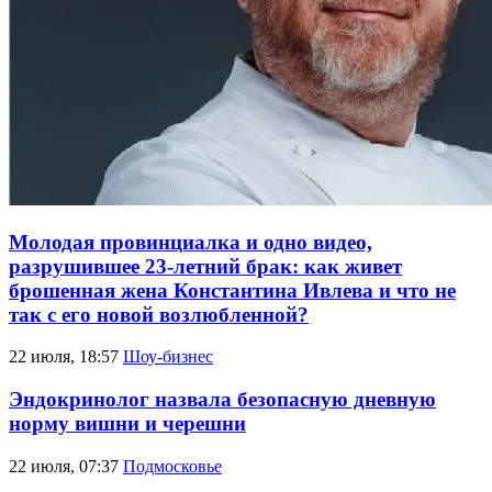
Молодая провинциалка и одно видео,
разрушившее 23-летний брак: как живет
брошенная жена Константина Ивлева и что не
так с его новой возлюбленной?
22 июля, 18:57
Шоу-бизнес
Эндокринолог назвала безопасную дневную
норму вишни и черешни
22 июля, 07:37
Подмосковье