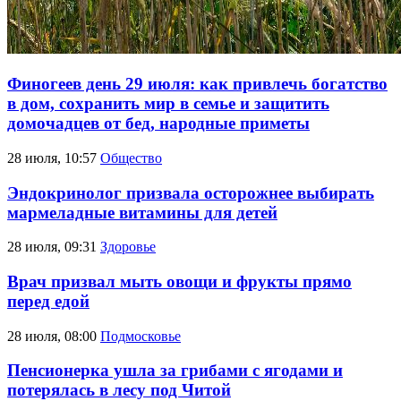
Финогеев день 29 июля: как привлечь богатство
в дом, сохранить мир в семье и защитить
домочадцев от бед, народные приметы
28 июля, 10:57
Общество
Эндокринолог призвала осторожнее выбирать
мармеладные витамины для детей
28 июля, 09:31
Здоровье
Врач призвал мыть овощи и фрукты прямо
перед едой
28 июля, 08:00
Подмосковье
Пенсионерка ушла за грибами c ягодами и
потерялась в лесу под Читой