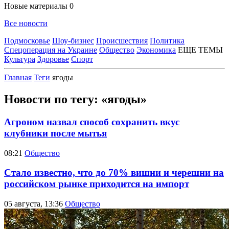
Новые материалы
0
Все новости
Подмосковье
Шоу-бизнес
Происшествия
Политика
Спецоперация на Украине
Общество
Экономика
ЕЩЕ ТЕМЫ
Культура
Здоровье
Спорт
Главная
Теги
ягоды
Новости по тегу: «ягоды»
Агроном назвал способ сохранить вкус
клубники после мытья
08:21
Общество
Стало известно, что до 70% вишни и черешни на
российском рынке приходится на импорт
05 августа, 13:36
Общество