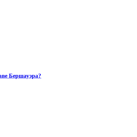
лаве Бершауэра?