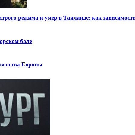
 строго режима и умер в Таиланде: как зависимос
торском бале
рвенства Европы