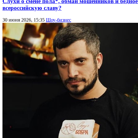
Слухи о смене пола*, обман мошенников и бедно
всероссийскую славу?
30 июня 2026, 15:35
Шоу-бизнес