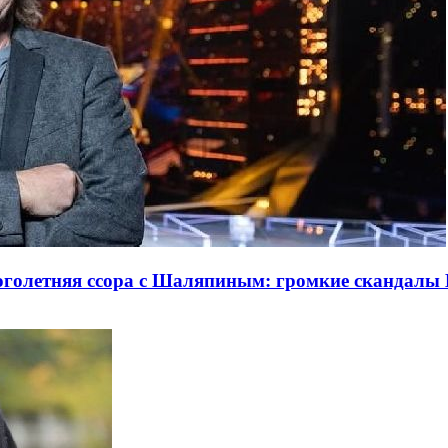
оголетняя ссора с Шаляпиным: громкие скандал